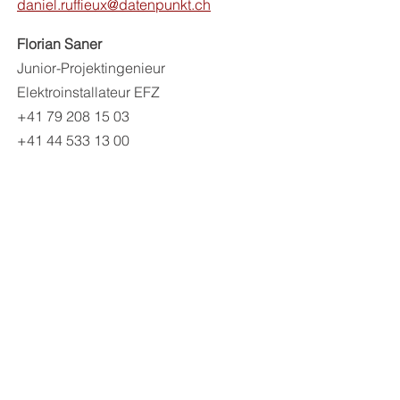
daniel.ruffieux@datenpunkt.ch
Florian Saner
Junior-Projektingenieur
Elektroinstallateur EFZ
+41 79 208 15 03
+41 44 533 13 00
florian.saner@datenpunkt.ch
Dominik Noirjean
Lehrling
Gebäudeinformatiker EFZ
+41 44 533 13 00
dominik.noirjean@datenpunkt.ch
Zurück